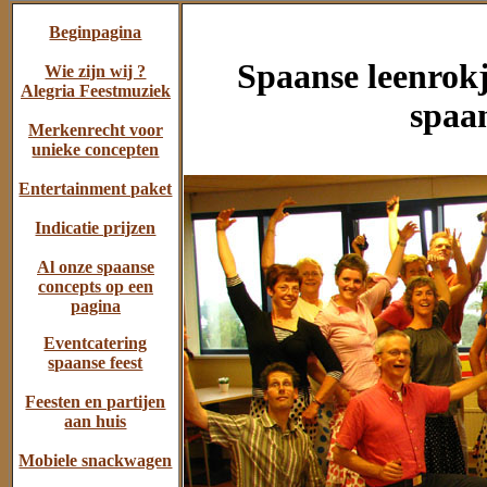
Beginpagina
Spaanse leenrokj
Wie zijn wij ?
Alegria Feestmuziek
spaan
Merkenrecht voor
unieke concepten
Entertainment paket
Indicatie prijzen
Al onze spaanse
concepts op een
pagina
Eventcatering
spaanse feest
Feesten en partijen
aan huis
Mobiele snackwagen