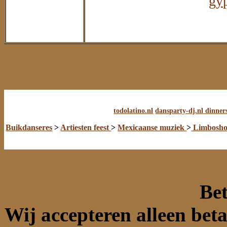
gy
todolatino.nl
dansparty-dj.nl
dinner
Buikdanseres
>
Artiesten feest
>
Mexicaanse muziek
>
Limbosh
Bet
Wij accepteren alleen bet