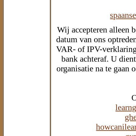
spaans
Wij accepteren alleen 
datum van ons optreden 
VAR- of IPV-verklaring
bank achteraf. U dien
organisatie na te gaan
O
learn
gh
howcanilea