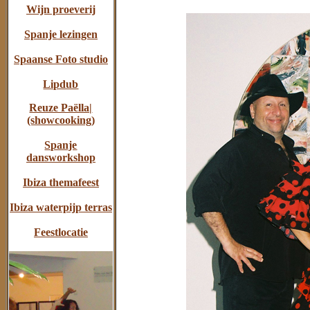
Wijn proeverij
Spanje lezingen
Spaanse Foto studio
Lipdub
Reuze Paëlla|
(showcooking)
Spanje
dansworkshop
Ibiza themafeest
Ibiza waterpijp terras
Feestlocatie