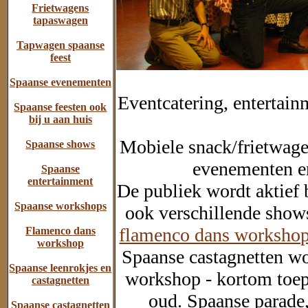
Frietwagens
tapaswagen
Tapwagen spaanse
feest
Spaanse evenementen
Eventcatering, entertainm
Spaanse feesten ook
bij u aan huis
Mobiele snack/frietwage
Spaanse shows
evenementen en
Spaanse
entertainment
De publiek wordt aktief
Spaanse workshops
ook verschillende show
flamenco dans workshop 
Flamenco dans
workshop
Spaanse castagnetten w
Spaanse leenrokjes en
workshop - kortom toep
castagnetten
oud. Spaanse parade,
Spaanse castagnetten