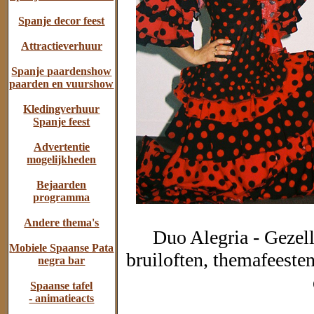
Spanje decor feest
Attractieverhuur
Spanje paardenshow
paarden en vuurshow
Kledingverhuur
Spanje feest
Advertentie
mogelijkheden
Bejaarden
programma
Andere thema's
Duo Alegria - Gezel
Mobiele Spaanse Pata
bruiloften, themafeeste
negra bar
Spaanse tafel
- animatieacts